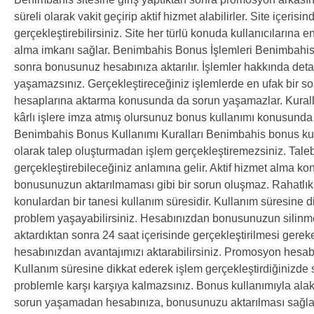
süreli olarak vakit geçirip aktif hizmet alabilirler. Site içeri
gerçekleştirebilirsiniz. Site her türlü konuda kullanıcılarına 
alma imkanı sağlar. Benimbahis Bonus İşlemleri Benimbahis bon
sonra bonusunuz hesabınıza aktarılır. İşlemler hakkında detay
yaşamazsınız. Gerçekleştireceğiniz işlemlerde en ufak bir sor
hesaplarına aktarma konusunda da sorun yaşamazlar. Kurallar
kârlı işlere imza atmış olursunuz bonus kullanımı konusunda ku
Benimbahis Bonus Kullanımı Kuralları Benimbahis bonus kullan
olarak talep oluşturmadan işlem gerçekleştiremezsiniz. Taleb
gerçekleştirebileceğiniz anlamına gelir. Aktif hizmet alma kon
bonusunuzun aktarılmaması gibi bir sorun oluşmaz. Rahatlıkla 
konulardan bir tanesi kullanım süresidir. Kullanım süresine d
problem yaşayabilirsiniz. Hesabınızdan bonusunuzun silinm
aktardıktan sonra 24 saat içerisinde gerçekleştirilmesi gerek
hesabınızdan avantajımızı aktarabilirsiniz. Promosyon hesabın
Kullanım süresine dikkat ederek işlem gerçekleştirdiğinizde 
problemle karşı karşıya kalmazsınız. Bonus kullanımıyla alaka
sorun yaşamadan hesabınıza, bonusunuzu aktarılması sağlanır.