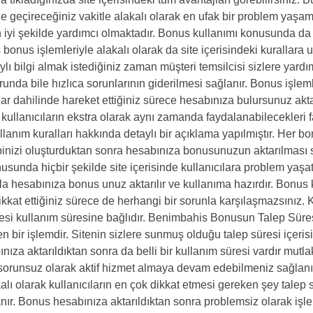
sinde geçireceğiniz vakitle alakalı olarak en ufak bir problem yaşam
en iyi şekilde yardımcı olmaktadır. Bonus kullanımı konusunda da k
us işlemleriyle alakalı olarak da site içerisindeki kurallara uy
lı bilgi almak istediğiniz zaman müşteri temsilcisi sizlere yard
unda bile hızlıca sorunlarının giderilmesi sağlanır. Bonus işleml
 dahilinde hareket ettiğiniz sürece hesabınıza bulursunuz akta
llanıcıların ekstra olarak aynı zamanda faydalanabilecekleri fark
ım kuralları hakkında detaylı bir açıklama yapılmıştır. Her bonu
inizi oluşturduktan sonra hesabınıza bonusunuzun aktarılması s
usunda hiçbir şekilde site içerisinde kullanıcılara problem yaşat
hesabınıza bonus unuz aktarılır ve kullanıma hazırdır. Bonus kul
ikkat ettiğiniz sürece de herhangi bir sorunla karşılaşmazsınız.
esi kullanım süresine bağlıdır. Benimbahis Bonusun Talep Süre
en bir işlemdir. Sitenin sizlere sunmuş olduğu talep süresi içeri
ıza aktarıldıktan sonra da belli bir kullanım süresi vardır mutl
sorunsuz olarak aktif hizmet almaya devam edebilmeniz sağlanır.
lı olarak kullanıcıların en çok dikkat etmesi gereken şey talep s
 Bonus hesabınıza aktarıldıktan sonra problemsiz olarak işlemle